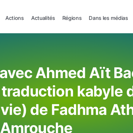
Actions
Actualités
Régions
Dans les médias
avec Ahmed Aït Ba
 traduction kabyle 
a vie) de Fadhma A
Amrouche