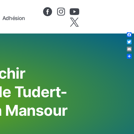
Adhésion
Fa
Twi
Em
Pa
chir
de Tudert-
th Mansour