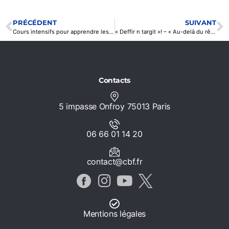
PRÉCÉDENT
SUIVANT
Cours intensifs pour apprendre les langues berbères
« Deffir n targit »! – « Au-delà du rêve! » Théâtre en langue kabyle
Contacts
5 impasse Onfroy 75013 Paris
06 66 01 14 20
contact@cbf.fr
Mentions légales