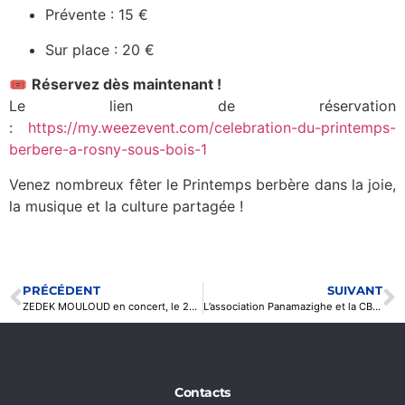
Prévente : 15 €
Sur place : 20 €
🎟️
Réservez dès maintenant !
Le lien de réservation
:
https://my.weezevent.com/celebration-du-printemps-
berbere-a-rosny-sous-bois-1
Venez nombreux fêter le Printemps berbère dans la joie,
la musique et la culture partagée !
PRÉCÉDENT
SUIVANT
ZEDEK MOULOUD en concert, le 20 avril 2025, à Epinay-sur-Seine, pour soutenir l’apprentissage de la langue kabyle
L’association Panamazighe et la CBF Drancy organisent la 1ère édition de Almouggar Idernan
Contacts