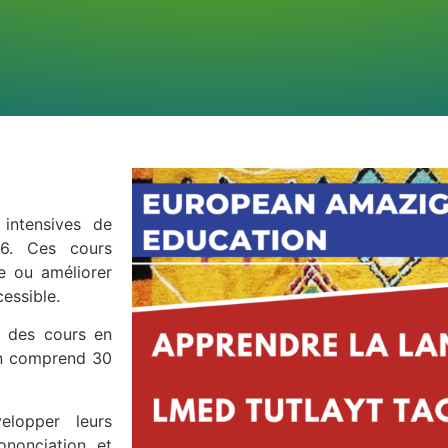
intensives de
26. Ces cours
e ou améliorer
essible.
c des cours en
on comprend 30
elopper leurs
ononciation et