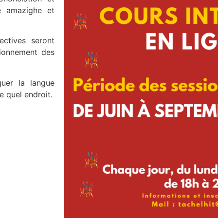
re amazighe et
lectives seront
tionnement des
quer la langue
e quel endroit.