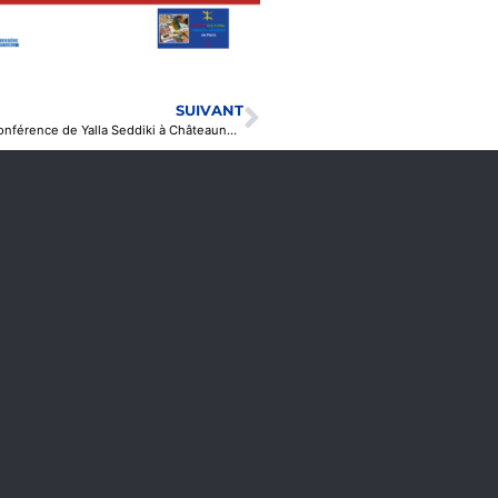
SUIVANT
Lounès Matoub, enracinement kabyle et universalité : une conférence de Yalla Seddiki à Châteauneuf-du-Faou