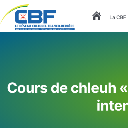
La CBF
Accueil
Cours de chleuh « 
inte