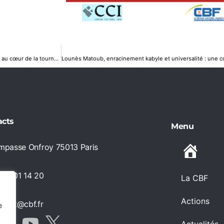
« INIG – Le Voyage » Pièce de théâtre en langue kabyle : une escale parisienne au cœur de la tournée 2026
acts
Menu
impasse Onfroy 75013 Paris
Accueil
 66 01 14 20
La CBF
Actions
ntact@cbf.fr
e