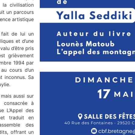
a civilisation
uit un parcours
gence artistique
fait de lui un
liques et d’une
valu d’être pris
est grièvement
embre 1994 par
 au cours d’un
t inconnus. Sa
ylie.
mais aussi sur
a consacrée à
ue L’Appel des
et traduit en
assemble des
ts, offrant un