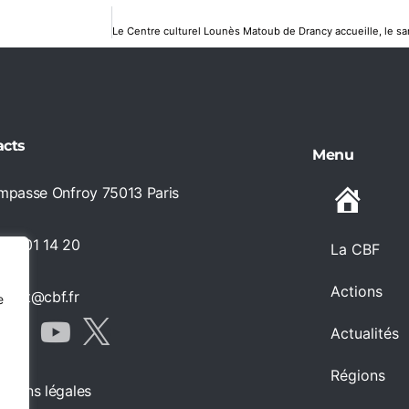
acts
Menu
impasse Onfroy 75013 Paris
Accueil
 66 01 14 20
La CBF
Actions
ntact@cbf.fr
e
Actualités
Régions
ntions légales