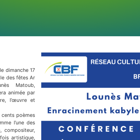
 le dimanche 17
le des fêtes Ar
unès Matoub,
sera animée par
re, l’œuvre et
x cents poèmes
omme l’une des
, compositeur,
ois artistique,