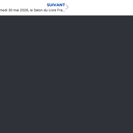
SUIVANT
Le Centre culturel Lounès Matoub de Drancy accueille, le samedi 30 mai 2026, le Salon du Livre Franco Amazigh – Itinérance 2026