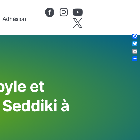
Adhésion
Fa
Twi
Em
Pa
yle et
 Seddiki à